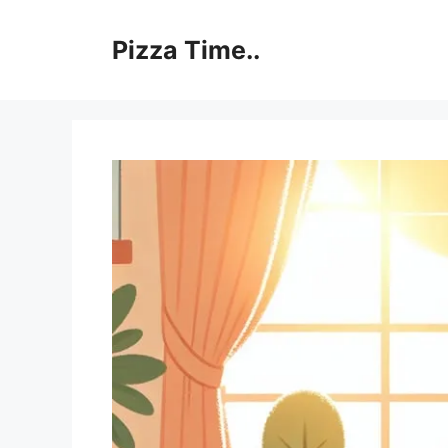
Skip
to
Pizza Time..
content