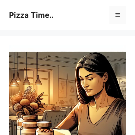
Skip
to
Pizza Time..
Menu
content