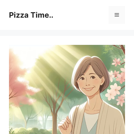
Skip
to
Pizza Time..
Menu
content