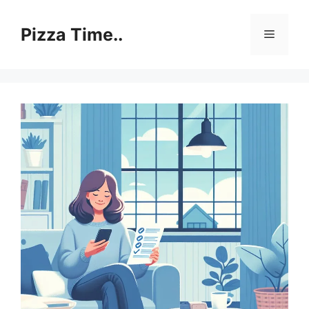
Skip
to
Pizza Time..
Menu
content