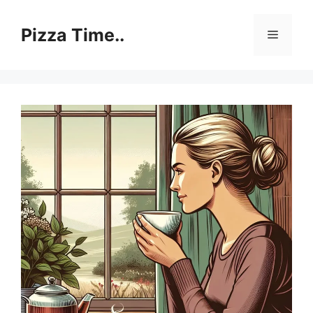
Skip
to
Pizza Time..
Menu
content